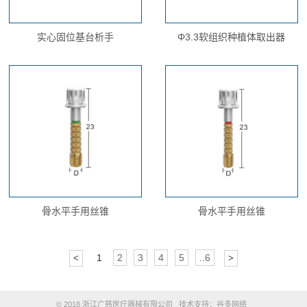
实心固位基台析手
Φ3.3软组织种植体取出器
骨水平手用丝锥
骨水平手用丝锥
1
2
3
4
5
..6
<
>
© 2018 浙江广慈医疗器械有限公司 技术支持：
谷多网络