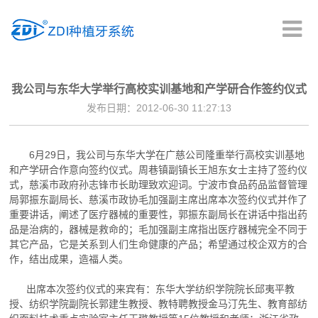
首页
我公司与东华大学举行高校实训基地和产学研合作签约仪式
发布日期：2012-06-30 11:27:13
产品中心
6月29日，我公司与东华大学在广慈公司隆重举行高校实训基地
临床疗效
和产学研合作意向签约仪式。周巷镇副镇长王旭东女士主持了签约仪
式，慈溪市政府孙志锋市长助理致欢迎词。宁波市食品药品监督管理
局郭振东副局长、慈溪市政协毛加强副主席出席本次签约仪式并作了
种植科普
重要讲话，阐述了医疗器械的重要性，郭振东副局长在讲话中指出药
品是治病的，器械是救命的；毛加强副主席指出医疗器械完全不同于
新闻中心
其它产品，它是关系到人们生命健康的产品；希望通过校企双方的合
作，结出成果，造福人类。
资料下载
出席本次签约仪式的来宾有：东华大学纺织学院院长邱夷平教
授、纺织学院副院长郭建生教授、教特聘教授金马汀先生、教育部纺