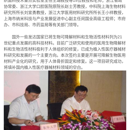
织面料技术重点实验室主任王璐教授等15位教授和老师；浙江省政
关于我们
协常委、浙江大学口腔医院原院长赵士芳教授，中科院上海生物材料
研究所所长刘宣勇教授，浙江大学医用材料研究所所长王小祥教授，
上海市纳米科技与产业发展促进中心副主任闵国全高级工程师；市府
办、市科技局、市药监局等有关部门领导。
国外一些发达国家已将生物可降解材料和生物活性材料列为21
世纪重点发展的高科技材料。目前广泛研究和使用的医用生物降解材
料和生物活性材料极利于人体组织的修复，已成为植入性医疗器械材
料研究和发展的一个主要方向。本次签约主要是开展可降解生物医用
材料产业化的研究，用于人体骨折固定和修复。这一项目研究成功，
将填补国内植入性医疗器械材料领域的空白。